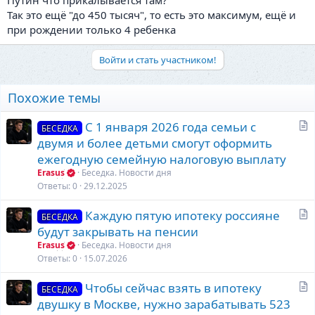
Так это ещё "до 450 тысяч", то есть это максимум, ещё и
при рождении только 4 ребенка
Войти и стать участником!
Похожие темы
С
С 1 января 2026 года семьи с
БЕСЕДКА
т
двумя и более детьми смогут оформить
а
ежегодную семейную налоговую выплату
т
Erasus
Беседка. Новости дня
ь
Ответы
0
29.12.2025
я
С
Каждую пятую ипотеку россияне
БЕСЕДКА
т
будут закрывать на пенсии
а
Erasus
Беседка. Новости дня
т
Ответы
0
15.07.2026
ь
С
Чтобы сейчас взять в ипотеку
я
БЕСЕДКА
т
двушку в Москве, нужно зарабатывать 523