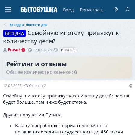
Вход
Регистрация
Беседка. Новости дня
Семейную ипотеку привяжут к
БЕСЕДКА
количеству детей
А
Д
Т
Erasus
12.02.2026
ипотека
в
а
е
т
т
г
Рейтинг и отзывы
о
а
и
Общее количество оценок: 0
р
н
т
а
е
ч
12.02.2026
Ответы: 2
м
а
ы
л
Семейную ипотеку привяжут к количеству детей: чем их
а
будет больше, тем ниже будет ставка.
Другие поручения Путина:
Власти проработают вариант частичного
погашения кредита государством - до 450 тысяч