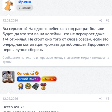
Тёркин
Участник
12.02.2026
#2
Вы серьезно? На одного ребенка в год растрат больше
будет. Да что эти ваши копейки. Это не перекроет даже
1/4 от жилья. Не стоит оно того от слова совсем, если это
очередная мотивация «рожать да побольше» Здоровье и
нервы лучше сберечь
Сообщение написано в перерыве между спасением мира и походом на
кухню.
Олюшка
Гений мысли
Местные
12.02.2026
#3
Всего 450к?
Путин что прикалывается там?