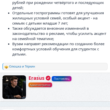
рублей при рождении четвёртого и последующих
детей;
Отдельные госпрограммы готовят для улучшения
жилищных условий семей, особый акцент - на
семьях с детьми младше 7 лет;
Также обсуждается внесение изменений в
законодательство о рекламе, чтобы усилить акцент
на семейной тематике;
Вузам направят рекомендации по созданию более
комфортных условий обучения для студенток с
детьми.
Олюшка
и
Тёркин
Р
е
а
А
Erasus
Постоялец
к
в
ц
Администратор
т
и
о
и
р
: