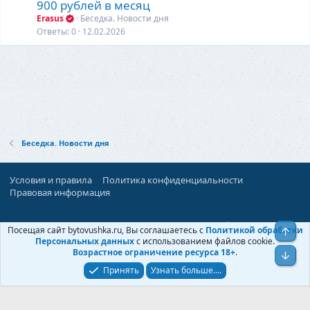
а
900 рублей в месяц
т
Erasus
Беседка. Новости дня
ь
Ответы
0
12.02.2026
я
Беседка. Новости дня
Условия и правила
Политика конфиденциальности
Правовая информация
При поддержке:
«Территория Дискуссий»
Посещая сайт bytovushka.ru, Вы соглашаетесь с
Политикой обработки
Верх
©
Бытовушка
, 2025-
2026
Персональных данных
с использованием файлов cookie.
Возрастное ограничение ресурса 18+
.
Низ
Принять
Узнать больше....