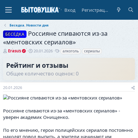
Вход
Регистрация
Беседка. Новости дня
Россияне спиваются из-за
БЕСЕДКА
«ментовских сериалов»
А
Д
Т
Erasus
20.01.2026
алкоголь
сериалы
в
а
е
т
т
г
Рейтинг и отзывы
о
а
и
Общее количество оценок: 0
р
н
т
а
е
ч
20.01.2026
м
а
ы
л
а
Россияне спиваются из-за «ментовских сериалов» -
уверен академик Онищенко.
По его мнению, герои полицейских сериалов постоянно
находят повод выпить, а зрители начинают им