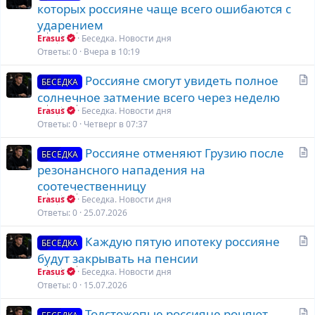
т
которых россияне чаще всего ошибаются с
а
ударением
т
Erasus
Беседка. Новости дня
ь
Ответы
0
Вчера в 10:19
я
С
Россияне смогут увидеть полное
БЕСЕДКА
т
солнечное затмение всего через неделю
а
Erasus
Беседка. Новости дня
т
Ответы
0
Четверг в 07:37
ь
С
Россияне отменяют Грузию после
я
БЕСЕДКА
т
резонансного нападения на
а
соотечественницу
т
Erasus
Беседка. Новости дня
ь
Ответы
0
25.07.2026
я
С
Каждую пятую ипотеку россияне
БЕСЕДКА
т
будут закрывать на пенсии
а
Erasus
Беседка. Новости дня
т
Ответы
0
15.07.2026
ь
С
Толстожопые россияне роняют
я