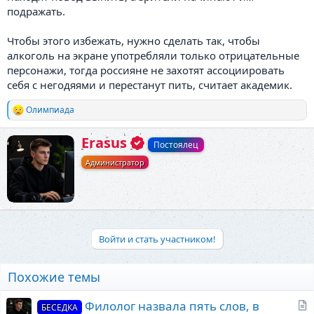
подражать.
Чтобы этого избежать, нужно сделать так, чтобы
алкоголь на экране употребляли только отрицательные
персонажи, тогда россияне не захотят ассоциировать
себя с негодяями и перестанут пить, считает академик.
Олимпиада
Р
е
а
А
Erasus
Постоялец
к
в
ц
Администратор
т
и
о
и
р
:
Войти и стать участником!
Похожие темы
С
Филолог назвала пять слов, в
БЕСЕДКА