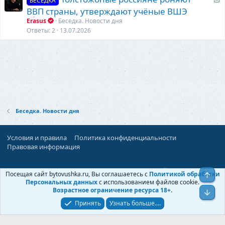
БЕСЕДКА
т
ВВП страны, утверждают учёные ВШЭ
а
Erasus
Беседка. Новости дня
т
Ответы
2
13.07.2026
ь
я
Беседка. Новости дня
Условия и правила
Политика конфиденциальности
Правовая информация
При поддержке:
«Территория Дискуссий»
Посещая сайт bytovushka.ru, Вы соглашаетесь с
Политикой обработки
Верх
©
Бытовушка
, 2025-
2026
Персональных данных
с использованием файлов cookie.
Возрастное ограничение ресурса 18+
.
Низ
Принять
Узнать больше....