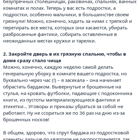
безупречных столешницах, раковинах, спальнях, ванных
комнатах и полах. Теперь у вас есть подростки, а
подростки, особенно мальчики, в большинстве своем
грязнули! Можно, конечно, ходить за ними с тряпкой и
перетирать все места, которых они касаются, убирать
разбросанные фантики, собирать оставленные в
неожиданных местах кружки и тарелки.
2. Закройте дверь в их грязную спальню, чтобы в
доме сразу стало чище
Можно, конечно, каждую неделю самой делать
генеральную уборку в комнате вашего подростка, но
буквально через час (!) – я засекала – она начинает
обрастать бардаком. Вывернутые и брошенные на
стулья, на кровать футболки, падающие с подоконника
книги, из пустоты материализующиеся фантики и
этикетки... Уговоры и приказы убраться за собой не
работают. Ну не ссориться же по 36 раз на дню из-за
брошенных носков!
В общем, здорово, что спрут бардака из подростковой
комнаты дальше по квартире не распространяется, так