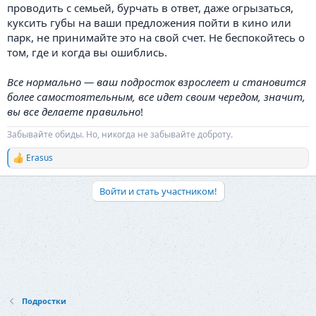
проводить с семьей, бурчать в ответ, даже огрызаться,
куксить губы на ваши предложения пойти в кино или
парк, не принимайте это на свой счет. Не беспокойтесь о
том, где и когда вы ошиблись.
Все нормально — ваш подросток взрослеет и становится
более самостоятельным, все идет своим чередом, значит,
вы все делаете правильно
!
Забывайте обиды. Но, никогда не забывайте доброту.
Erasus
Р
е
а
Войти и стать участником!
к
ц
и
и
:
Подростки