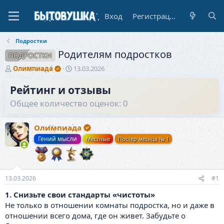
Вход
Регистрация
Подростки
Родителям подростков
ПОДРОСТКИ
А
Д
Олимпиада
13.03.2026
в
а
т
т
Рейтинг и отзывы
о
а
Общее количество оценок: 0
р
н
т
а
е
ч
Олимпиада
м
а
Гений мысли
Местные
Постер месяца № 1
ы
л
а
13.03.2026
#1
1. Снизьте свои стандарты «чистоты»
Не только в отношении комнаты подростка, но и даже в
отношении всего дома, где он живет. Забудьте о