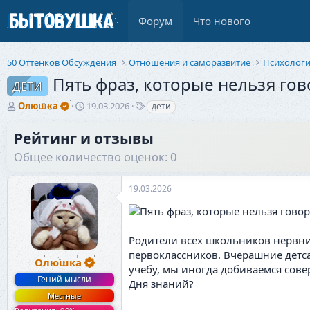
Форум
Что нового
50 Оттенков Обсуждения
Отношения и саморазвитие
Психолог
Пять фраз, которые нельзя го
ДЕТИ
А
Д
Т
Олюшка
19.03.2026
дети
в
а
е
т
т
г
Рейтинг и отзывы
о
а
и
Общее количество оценок: 0
р
н
т
а
е
ч
19.03.2026
м
а
ы
л
а
Родители всех школьников нервнич
первоклассников. Вчерашние детса
Олюшка
учебу, мы иногда добиваемся сов
Гений мысли
Дня знаний?
Местные