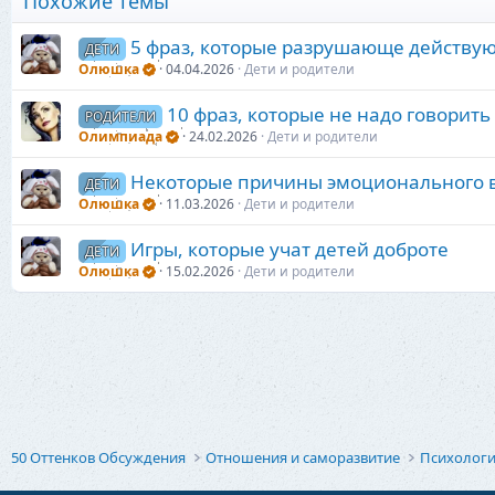
Похожие темы
и
:
5 фраз, которые разрушающе действую
ДЕТИ
Олюшка
04.04.2026
Дети и родители
10 фраз, которые не надо говорить
РОДИТЕЛИ
Олимпиада
24.02.2026
Дети и родители
Некоторые причины эмоционального 
ДЕТИ
Олюшка
11.03.2026
Дети и родители
Игры, которые учат детей доброте
ДЕТИ
Олюшка
15.02.2026
Дети и родители
50 Оттенков Обсуждения
Отношения и саморазвитие
Психолог