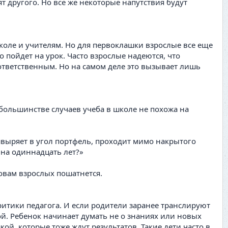
т другого. Но все же некоторые напутствия будут
коле и учителям. Но для первоклашки взрослые все еще
о пойдет на урок. Часто взрослые надеются, что
ответственным. Но на самом деле это вызывает лишь
большинстве случаев учеба в школе не похожа на
швыряет в угол портфель, проходит мимо накрытого
 на одиннадцать лет?»
ловам взрослых пошатнется.
 критики педагога. И если родители заранее транслируют
кой. Ребенок начинает думать не о знаниях или новых
кой, которые тоже ждут результатов. Такие дети часто в