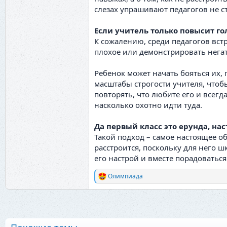
слезах упрашивают педагогов не с
Если учитель только повысит гол
К сожалению, среди педагогов вст
плохое или демонстрировать нега
Ребенок может начать бояться их,
масштабы строгости учителя, чтоб
повторять, что любите его и всегда
насколько охотно идти туда.
Да первый класс это ерунда, на
Такой подход – самое настоящее о
расстроится, поскольку для него ш
его настрой и вместе порадоваться
Олимпиада
Р
е
а
к
ц
и