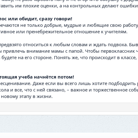
тавить им плохие оценки, а на контрольных делают ошибк
ос или обидит, сразу говори!
речаются не только добрые, мудрые и любящие свою работу 
тивное или пренебрежительное отношение к учителям.
 предвзято относиться к любым словам и ждать подвоха. Бы
ы привлечь внимание мамы с папой. Чтобы первоклассник 
 будете на его стороне. Понять же, что происходит в классе
стоящая учеба начнётся потом!
бесценивание. Даже если вы всего лишь хотите подбодрить 
кола и все, что с ней связано, – важное и торжественное со
 новому этапу в жизни.