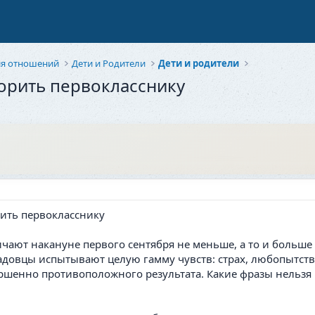
ия отношений
Дети и Родители
Дети и родители
ворить первокласснику
ают накануне первого сентября не меньше, а то и больше 
довцы испытывают целую гамму чувств: страх, любопытство
ершенно противоположного результата. Какие фразы нельзя