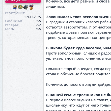
Репутация: 90%
Конечно, все дети разные, и слова
лишними.
Регистрация
Закончилась твоя веселая жизнь
09.12.2025
Сообщения
895
В средних и старших классах ребе
Реакции
292
остаются авторитетом. И от настро
Баллы
605
подобные фразы привьют серьезное
тревогу, которая мешает концент
В школе будет куда веселее, чем
Противоположный, слишком радост
увлекательное приключение, и если
Помните старый анекдот, когда пе
стола и обиженно бросает родителя
Конечно, до такого вряд ли дойдет
В нашей семье троечников не б
В первом классе оценки не ставят,
школьнику, что ждут от него тольк
навыках, а о том, как не расстроит