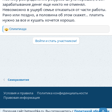
зарабатывание денег еще никто не отменял.
Невозможно в ущерб семье отказаться от части работы.
Рано или поздно, а половина об этом скажет... платить
нужно за все и кушать хочется хорошо.
Олимпиада
Р
е
а
Войти и стать участником!
к
ц
и
и
:
Саморазвитие
Условия и правила
Политика конфиденциальности
Правовая информация
При поддержке:
«Территория Дискуссий»
Посещая сайт bytovushka.ru, Вы соглашаетесь с
Политикой обработки
Верх