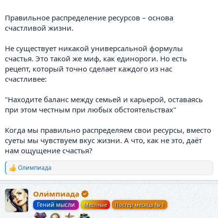
Правильное распределение ресурсов – основа
счастливой жизни.
Не существует никакой универсальной формулы
счастья. Это такой же миф, как единороги. Но есть
рецепт, который точно сделает каждого из нас
счастливее:
"Находите баланс между семьей и карьерой, оставаясь
при этом честным при любых обстоятельствах"
Когда мы правильно распределяем свои ресурсы, вместо
суеты мы чувствуем вкус жизни. А что, как не это, даёт
нам ощущение счастья?
Олимпиада
Р
е
а
Олимпиада
к
ц
Гений мысли
Местные
Постер месяца № 1
и
и