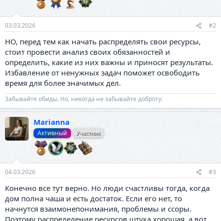
:
03.03.2026
#2
НО, перед тем как начать распределять свои ресурсы,
стоит провести анализ своих обязанностей и
определить, какие из них важны и приносят результаты.
Избавление от ненужных задач поможет освободить
время для более значимых дел.
Забывайте обиды. Но, никогда не забывайте доброту.
Marianna
Активный
Участник
04.03.2026
#3
Конечно все тут верно. Но люди счастливы тогда, когда
дом полна чаша и есть достаток. Если его нет, то
начнутся взаимонепонимания, проблемы и ссоры.
Поэтому распределение ресурсов штука хорошая, а вот