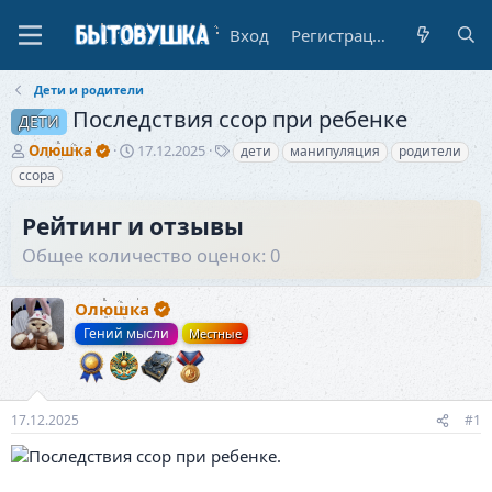
Вход
Регистрация
Дети и родители
Последствия ссор при ребенке
ДЕТИ
А
Д
Т
Олюшка
17.12.2025
дети
манипуляция
родители
в
а
е
ссора
т
т
г
о
а
и
Рейтинг и отзывы
р
н
т
а
Общее количество оценок: 0
е
ч
м
а
ы
Олюшка
л
а
Гений мысли
Местные
17.12.2025
#1