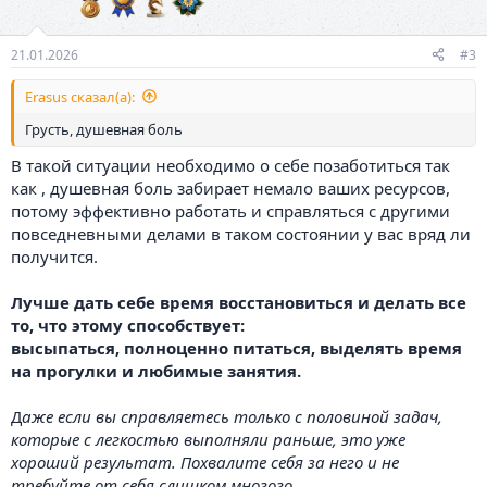
:
21.01.2026
#3
Erasus сказал(а):
Грусть, душевная боль
В такой ситуации необходимо о себе позаботиться так
как , душевная боль забирает немало ваших ресурсов,
потому эффективно работать и справляться с другими
повседневными делами в таком состоянии у вас вряд ли
получится.
Лучше дать себе время восстановиться и делать все
то, что этому способствует:
высыпаться, полноценно питаться, выделять время
на прогулки и любимые занятия.
Д
аже если вы справляетесь только с половиной задач,
которые с легкостью выполняли раньше, это уже
хороший результат. Похвалите себя за него и не
требуйте от себя слишком многого.