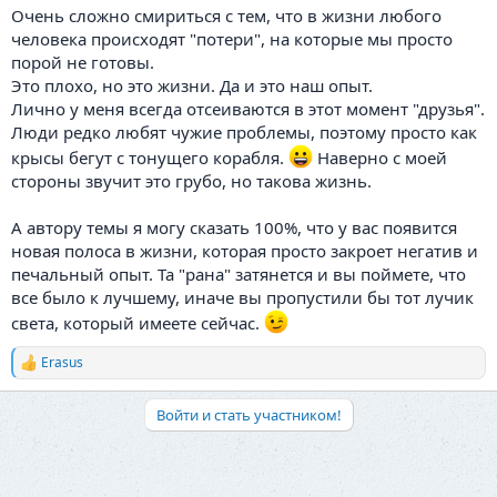
Очень сложно смириться с тем, что в жизни любого
человека происходят "потери", на которые мы просто
порой не готовы.
Это плохо, но это жизни. Да и это наш опыт.
Лично у меня всегда отсеиваются в этот момент "друзья".
Люди редко любят чужие проблемы, поэтому просто как
крысы бегут с тонущего корабля.
Наверно с моей
стороны звучит это грубо, но такова жизнь.
А автору темы я могу сказать 100%, что у вас появится
новая полоса в жизни, которая просто закроет негатив и
печальный опыт. Та "рана" затянется и вы поймете, что
все было к лучшему, иначе вы пропустили бы тот лучик
света, который имеете сейчас.
Erasus
Р
е
а
Войти и стать участником!
к
ц
и
и
: