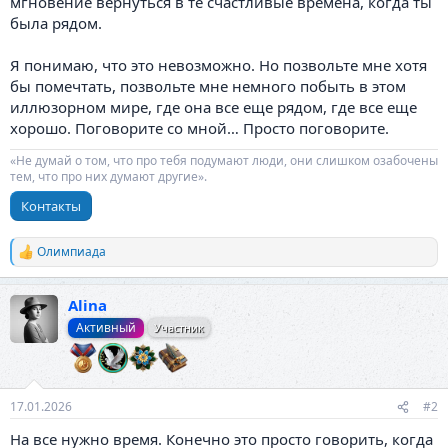
мгновение вернуться в те счастливые времена, когда ты
была рядом.
Я понимаю, что это невозможно. Но позвольте мне хотя
бы помечтать, позвольте мне немного побыть в этом
иллюзорном мире, где она все еще рядом, где все еще
хорошо. Поговорите со мной… Просто поговорите.
«Не думай о том, что про тебя подумают люди, они слишком озабочены
тем, что про них думают другие».
Контакты
Олимпиада
Р
е
а
Alina
к
ц
Активный
Участник
и
и
:
17.01.2026
#2
На все нужно время. Конечно это просто говорить, когда