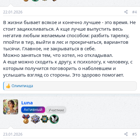
:
22.01.2026
#4
В жизни бывает всякое и конечно лучшее - это время. Не
стоит зациккливаться. А кще лучше выпустить весь
негатив любым желаемым способом: разбить тарелку,
ппойти в тир, выйти в лес и прокричаться, вариантов
тысячи. Главное, не закрываться в себе.
Можно заняться тем, что хотел, но откладывал.
А еще можно сходить к другу, к психологу, к человеку, с
которым получится поговорить о наболевшем и
услышать взгляд со стороны. Это здорово помогает.
Олимпиада
Р
е
а
Luna
к
ц
Активный
Участник
и
и
:
23.01.2026
#5