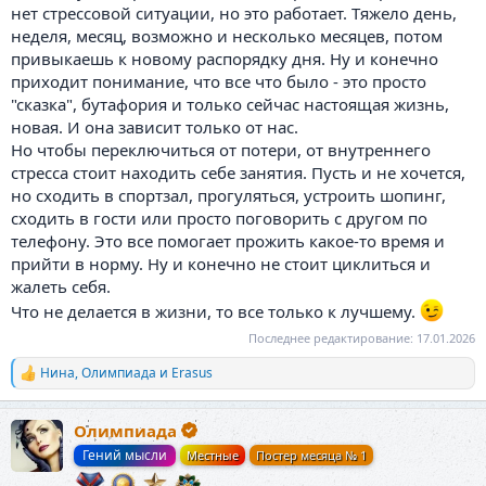
нет стрессовой ситуации, но это работает. Тяжело день,
неделя, месяц, возможно и несколько месяцев, потом
привыкаешь к новому распорядку дня. Ну и конечно
приходит понимание, что все что было - это просто
"сказка", бутафория и только сейчас настоящая жизнь,
новая. И она зависит только от нас.
Но чтобы переключиться от потери, от внутреннего
стресса стоит находить себе занятия. Пусть и не хочется,
но сходить в спортзал, прогуляться, устроить шопинг,
сходить в гости или просто поговорить с другом по
телефону. Это все помогает прожить какое-то время и
прийти в норму. Ну и конечно не стоит циклиться и
жалеть себя.
Что не делается в жизни, то все только к лучшему.
Последнее редактирование:
17.01.2026
Нина
,
Олимпиада
и
Erasus
Р
е
а
Олимпиада
к
ц
Гений мысли
Местные
Постер месяца № 1
и
и