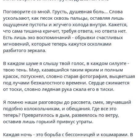
Поговорите со мной. Грусть, душевная боль… Слова
ускользают, как песок сквозь пальцы, оставляя лишь
ощущение пустоты и жгучего холода внутри. Кажется,
что сама тишина кричит, требуя ответа, но ответа нет.
Есть лишь эхо воспоминаний - обрывки счастливых
мгновений, которые теперь кажутся осколками
разбитого зеркала.
В каждом шуме я слышу твой голос, в каждом силуэте -
твою тень. Мир, казавшийся таким ярким и полным
красок, потускнел, словно старая фотография, выцветшая
под лучами безжалостного времени. Сердце сжимается
от тоски, словно ледяная рука сжала его в тиски.
Я помню наши разговоры до рассвета, смех, звучавший
подобно колокольчикам, и обещания. Где все это
теперь? Превратилось в дым, развеялось по ветру,
оставив лишь горький привкус утраты.
Каждая ночь - это борьба с бессонницей и кошмарами. В