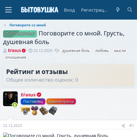
Вход
Регистрация
Поговорите со мной
Поговорите со мной. Грусть,
ПОГОВОРИМ?
душевная боль
А
Д
Т
Erasus
22.12.2025
душевная боль
любовь
мысли
в
а
е
отношения
т
т
г
о
а
и
Рейтинг и отзывы
р
н
т
а
Общее количество оценок: 0
е
ч
м
а
ы
Erasus
л
а
Постоялец
Администратор
22.12.2025
#1