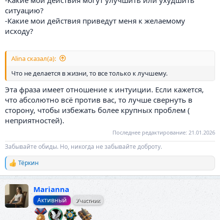
-Какие мои действия могут улучшить или ухудшить
ситуацию?
-Какие мои действия приведут меня к желаемому
исходу?
Alina сказал(а):
Что не делается в жизни, то все только к лучшему.
Эта фраза имеет отношение к интуиции. Если кажется,
что абсолютно всё против вас, то лучше свернуть в
сторону, чтобы избежать более крупных проблем (
неприятностей).
Последнее редактирование:
21.01.2026
Забывайте обиды. Но, никогда не забывайте доброту.
Тёркин
Р
е
а
Marianna
к
ц
Активный
Участник
и
и