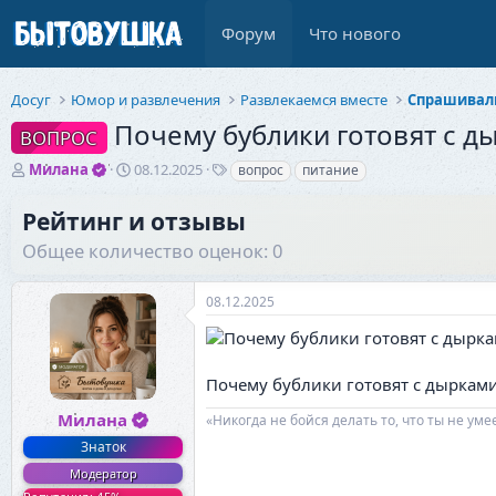
Форум
Что нового
Досуг
Юмор и развлечения
Развлекаемся вместе
Спрашивали
Почему бублики готовят с д
ВОПРОС
А
Д
Т
Милана
08.12.2025
вопрос
питание
в
а
е
т
т
г
Рейтинг и отзывы
о
а
и
Общее количество оценок: 0
р
н
т
а
е
ч
08.12.2025
м
а
ы
л
а
Почему бублики готовят с дыркам
Милана
«Никогда не бойся делать то, что ты не ум
Знаток
Модератор