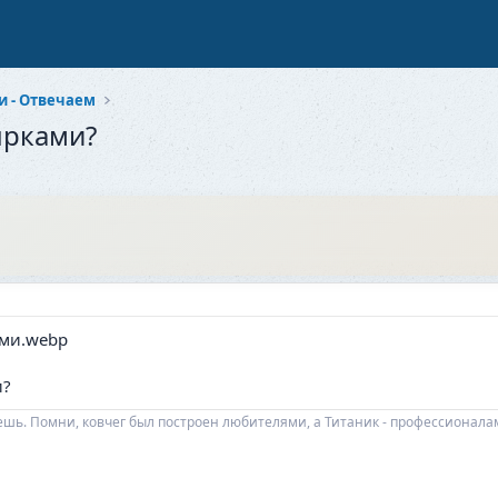
 - Отвечаем
ырками?
и?
еешь. Помни, ковчег был построен любителями, а Титаник - профессионала