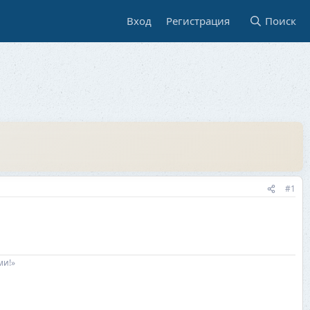
Вход
Регистрация
Поиск
#1
ми!»