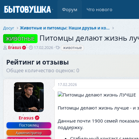
Форум
Что нового
Досуг
Животные и питомцы: Наши друзья и компаньоны
Питомцы делают жизнь л
ЖИВОТНЫЕ
А
Д
Т
Erasus
17.02.2026
животные
в
а
е
т
т
г
Рейтинг и отзывы
о
а
и
Общее количество оценок: 0
р
н
т
а
е
ч
17.02.2026
м
а
ы
л
а
Питомцы делают жизнь лучше - и э
Erasus
Данные почти 1900 семей показал
Постоялец
поддержку.
Администратор
Стабильный контакт с мелким