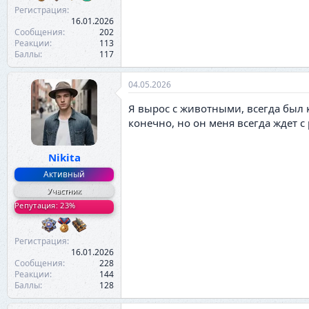
Регистрация
16.01.2026
Сообщения
202
Реакции
113
Баллы
117
04.05.2026
Я вырос с животными, всегда был к
конечно, но он меня всегда ждет с
Nikita
Активный
Участник
Репутация: 23%
Регистрация
16.01.2026
Сообщения
228
Реакции
144
Баллы
128