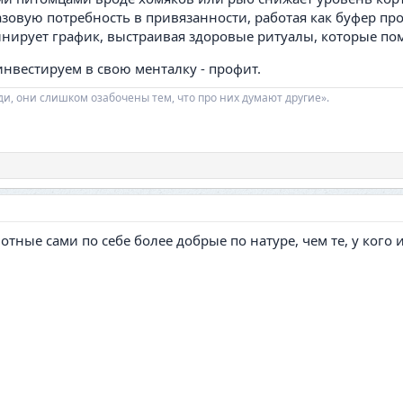
зовую потребность в привязанности, работая как буфер пр
нирует график, выстраивая здоровые ритуалы, которые пом
инвестируем в свою менталку - профит.
ди, они слишком озабочены тем, что про них думают другие».
вотные сами по себе более добрые по натуре, чем те, у кого