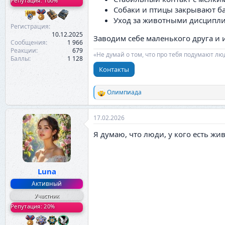
Репутация: 100%
Собаки и птицы закрывают ба
Уход за животными дисципли
Регистрация
10.12.2025
Заводим себе маленького друга и 
Сообщения
1 966
Реакции
679
«Не думай о том, что про тебя подумают лю
Баллы
1 128
Контакты
Олимпиада
Р
е
а
17.02.2026
к
ц
Я думаю, что люди, у кого есть жи
и
и
:
Luna
Активный
Участник
Репутация: 20%