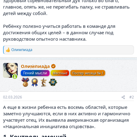
Здоровый соревновательный дух только во благо,
главное, опять же, не перегибать палку, не стравливать
детей между собой.
Ребёнку полезно учиться работать в команде для
достижения общих целей – в данном случае под
руководством опытного наставника.
Олимпиада
Р
е
а
Олимпиада
к
ц
Гений мысли
Местные
Постер месяца № 1
и
и
:
02.03.2026
#2
А еще в жизни ребенка есть восемь областей, которые
заметно улучшаются, если в них активно и гармонично
участвует отец. Их выявила американская организация
«Национальная инициатива отцовства».
1. Контроль эмоций​