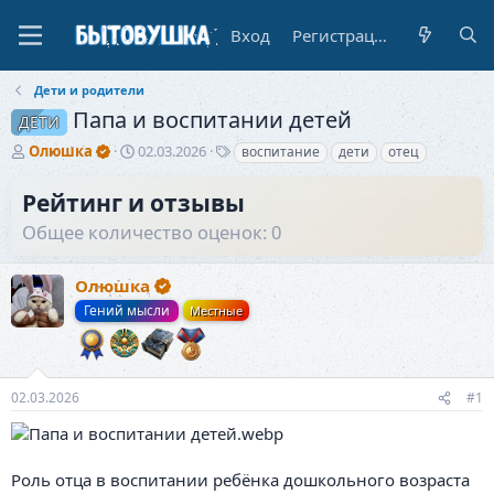
Вход
Регистрация
Дети и родители
Папа и воспитании детей
ДЕТИ
А
Д
Т
Олюшка
02.03.2026
воспитание
дети
отец
в
а
е
т
т
г
Рейтинг и отзывы
о
а
и
Общее количество оценок: 0
р
н
т
а
е
ч
Олюшка
м
а
ы
л
Гений мысли
Местные
а
02.03.2026
#1
Роль отца в воспитании ребёнка дошкольного возраста