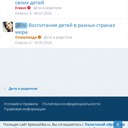
своих детей
Erasus
Дети и родители
Ответы
4
08.07.2026
Воспитание детей в разных странах
ДЕТИ
мира
Олимпиада
Дети и родители
Ответы
0
16.05.2026
Дети и родители
Условия и правила
Политика конфиденциальности
Правовая информация
При поддержке:
«Ностальгист»
Посещая сайт bytovushka.ru, Вы соглашаетесь с
Политикой обработки
Верх
©
Бытовушка
, 2025-
2026