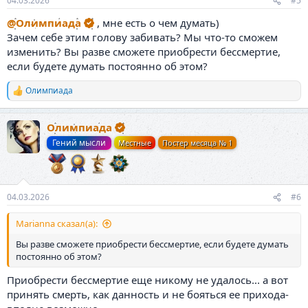
04.03.2026
#5
@Олимпиада
, мне есть о чем думать)
Зачем себе этим голову забивать? Мы что-то сможем
изменить? Вы разве сможете приобрести бессмертие,
если будете думать постоянно об этом?
Олимпиада
Р
е
а
Олимпиада
к
ц
Гений мысли
Местные
Постер месяца № 1
и
и
:
04.03.2026
#6
Marianna сказал(а):
Вы разве сможете приобрести бессмертие, если будете думать
постоянно об этом?
Приобрести бессмертие еще никому не удалось... а вот
принять смерть, как данность и не бояться ее прихода-