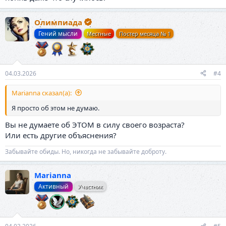
Олимпиада
Гений мысли
Местные
Постер месяца № 1
04.03.2026
#4
Marianna сказал(а):
Я просто об этом не думаю.
Вы не думаете об ЭТОМ в силу своего возраста?
Или есть другие объяснения?
Забывайте обиды. Но, никогда не забывайте доброту.
Marianna
Активный
Участник