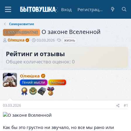
Вход
Регистрация
Саморазвитие
О законе Вселенной
САМОРАЗВИТИЕ
А
Д
Т
Олюшка
03.03.2026
жизнь
в
а
е
т
т
г
Рейтинг и отзывы
о
а
и
Общее количество оценок: 0
р
н
т
а
е
ч
Олюшка
м
а
ы
л
Гений мысли
Местные
а
03.03.2026
#1
Как бы это грустно ни звучало, но все мы рано или