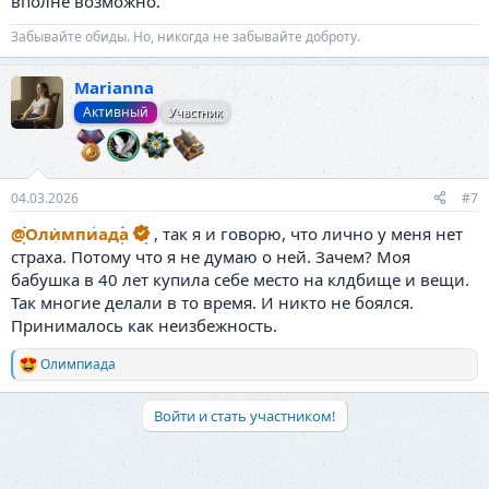
вполне возможно.
Забывайте обиды. Но, никогда не забывайте доброту.
Marianna
Активный
Участник
04.03.2026
#7
@Олимпиада
, так я и говорю, что лично у меня нет
страха. Потому что я не думаю о ней. Зачем? Моя
бабушка в 40 лет купила себе место на клдбище и вещи.
Так многие делали в то время. И никто не боялся.
Принималось как неизбежность.
Олимпиада
Р
е
а
Войти и стать участником!
к
ц
и
и