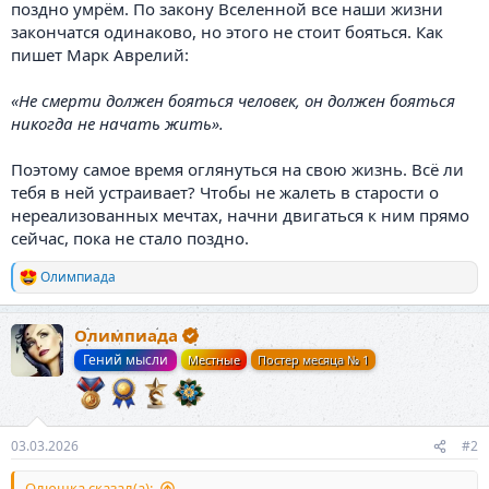
поздно умрём. По закону Вселенной все наши жизни
закончатся одинаково, но этого не стоит бояться. Как
пишет Марк Аврелий:
«Не смерти должен бояться человек, он должен бояться
никогда не начать жить».
Поэтому самое время оглянуться на свою жизнь. Всё ли
тебя в ней устраивает? Чтобы не жалеть в старости о
нереализованных мечтах, начни двигаться к ним прямо
сейчас, пока не стало поздно.
Олимпиада
Р
е
а
Олимпиада
к
ц
Гений мысли
Местные
Постер месяца № 1
и
и
:
03.03.2026
#2
Олюшка сказал(а):