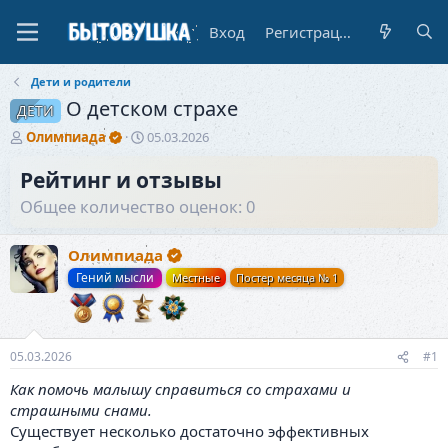
Вход
Регистрация
Дети и родители
О детском страхе
ДЕТИ
А
Д
Олимпиада
05.03.2026
в
а
т
т
Рейтинг и отзывы
о
а
Общее количество оценок: 0
р
н
т
а
е
ч
Олимпиада
м
а
Гений мысли
Местные
Постер месяца № 1
ы
л
а
05.03.2026
#1
Как помочь малышу справиться со страхами и
страшными снами.
Существует несколько достаточно эффективных