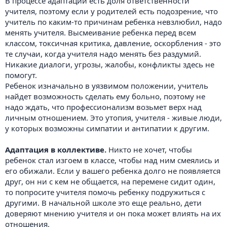
В процессе адаптации есть доля ответственности
учителя, поэтому если у родителей есть подозрение, что
учитель по каким-то причинам ребенка невзлюбил, надо
менять учителя. Высмеивание ребенка перед всем
классом, токсичная критика, давление, оскорбления - это
те случаи, когда учителя надо менять без раздумий.
Никакие диалоги, угрозы, жалобы, конфликты здесь не
помогут.
Ребенок изначально в уязвимом положении, учитель
найдет возможность сделать ему больно, поэтому не
надо ждать, что профессионализм возьмет верх над
личным отношением. Это утопия, учителя - живые люди,
у которых возможны симпатии и антипатии к другим.
Адаптация в коллективе.
Никто не хочет, чтобы
ребенок стал изгоем в классе, чтобы над ним смеялись и
его обижали. Если у вашего ребенка долго не появляется
друг, он ни с кем не общается, на перемене сидит один,
то попросите учителя помочь ребенку подружиться с
другими. В начальной школе это еще реально, дети
доверяют мнению учителя и он пока может влиять на их
отношения.