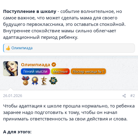
Поступление в школу
- событие волнительное, но
самое важное, что может сделать мама для своего
будущего первоклассника, это оставаться спокойной.
Внутреннее спокойствие мамы сильно облегчает
адаптационный период ребенку.
Олимпиада
Р
е
а
Олимпиада
к
ц
Гений мысли
Местные
Постер месяца № 1
и
и
:
26.01.2026
#2
Чтобы адаптация к школе прошла нормально, то ребенка
заранее надо подготовить к тому, чтобы он начал
принимать ответственность за свои действия и слова.
А для этого: