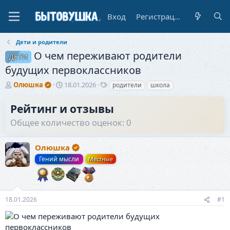
Вход
Регистрация
Дети и родители
О чем переживают родители
ДЕТИ
будущих первоклассников
А
Д
Т
Олюшка
18.01.2026
родители
школа
в
а
е
т
т
г
Рейтинг и отзывы
о
а
и
Общее количество оценок: 0
р
н
т
а
е
ч
Олюшка
м
а
ы
л
Гений мысли
Местные
а
18.01.2026
#1