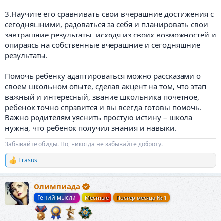
3.Научите его сравнивать свои вчерашние достижения с
сегодняшними, радоваться за себя и планировать свои
завтрашние результаты. исходя из своих возможностей и
опираясь на собственные вчерашние и сегодняшние
результаты.
Помочь ребенку адаптироваться можно рассказами о
своем школьном опыте, сделав акцент на том, что этап
важный и интересный, звание школьника почетное,
ребенок точно справится и вы всегда готовы помочь.
Важно родителям уяснить простую истину – школа
нужна, что ребенок получил знания и навыки.
Забывайте обиды. Но, никогда не забывайте доброту.
Erasus
Р
е
а
Олимпиада
к
ц
Гений мысли
Местные
Постер месяца № 1
и
и
: