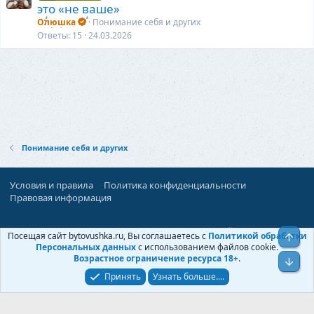
это «не ваше»
Олюшка
Понимание себя и других
Ответы
15
24.03.2026
Понимание себя и других
Условия и правила
Политика конфиденциальности
Правовая информация
При поддержке:
«Территория Дискуссий»
Посещая сайт bytovushka.ru, Вы соглашаетесь с
Политикой обработки
Верх
©
Бытовушка
, 2025-
2026
Персональных данных
с использованием файлов cookie.
Возрастное ограничение ресурса 18+
.
Низ
Принять
Узнать больше....