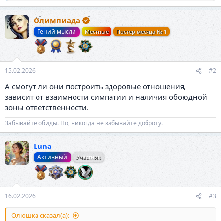
е
а
Олимпиада
к
ц
Гений мысли
Местные
Постер месяца № 1
и
и
:
15.02.2026
#2
А смогут ли они построить здоровые отношения,
зависит от взаимности симпатии и наличия обоюдной
зоны ответственности.
Забывайте обиды. Но, никогда не забывайте доброту.
Luna
Активный
Участник
16.02.2026
#3
Олюшка сказал(а):