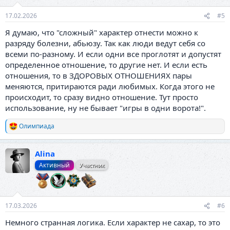
17.02.2026
#5
Я думаю, что "сложный" характер отнести можно к
разряду болезни, абьюзу. Так как люди ведут себя со
всеми по-разному. И если одни все проглотят и допустят
определенное отношение, то другие нет. И если есть
отношения, то в ЗДОРОВЫХ ОТНОШЕНИЯХ пары
меняются, притираются ради любимых. Когда этого не
происходит, то сразу видно отношение. Тут просто
использование, ну не бывает "игры в одни ворота!".
Олимпиада
Р
е
а
Alina
к
ц
Активный
Участник
и
и
:
17.03.2026
#6
Немного странная логика. Если характер не сахар, то это