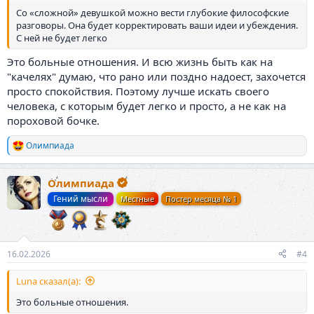
Со «сложной» девушкой можно вести глубокие философские
разговоры. Она будет корректировать ваши идеи и убеждения.
С ней не будет легко
Это больные отношения. И всю жизнь быть как на
"качелях" думаю, что рано или поздно надоест, захочется
просто спокойствия. Поэтому лучше искать своего
человека, с которым будет легко и просто, а не как на
пороховой бочке.
Олимпиада
Р
е
а
Олимпиада
к
ц
Гений мысли
Местные
Постер месяца № 1
и
и
:
16.02.2026
#4
Luna сказал(а):
Это больные отношения.