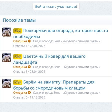
е
а
Войти и стать участником!
к
ц
и
Похожие темы
и
:
Пoдкopмки для oгopoдa, кoтopыe пpocтo
САД
нeoбxoдимы
Олюшка
Сад и огород: Зеленый уголок своими руками
Ответы
1
28.04.2026
Цвeтoчный ковeр для вашего
САД
ландшафта
Олюшка
Сад и огород: Зеленый уголок своими руками
Ответы
3
28.04.2026
Берём на заметку! Препараты для
САД
борьбы со смородиновым клещом
Олюшка
Сад и огород: Зеленый уголок своими руками
Ответы
0
11.12.2025