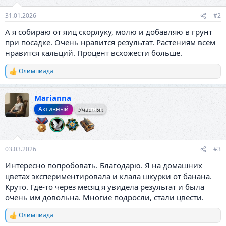
31.01.2026
#2
А я собираю от яиц скорлуку, молю и добавляю в грунт
при посадке. Очень нравится результат. Растениям всем
нравится кальций. Процент всхожести больше.
Олимпиада
Р
е
а
Marianna
к
ц
Активный
Участник
и
и
:
03.03.2026
#3
Интересно попробовать. Благодарю. Я на домашних
цветах экспериментировала и клала шкурки от банана.
Круто. Где-то через месяц я увидела результат и была
очень им довольна. Многие подросли, стали цвести.
Олимпиада
Р