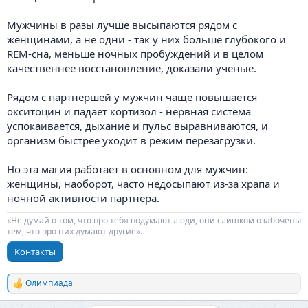
Мужчины в разы лучше высыпаются рядом с
женщинами, а не одни - так у них больше глубокого и
REM-сна, меньше ночных пробуждений и в целом
качественнее восстановление, доказали ученые.
Рядом с партнершей у мужчин чаще повышается
окситоцин и падает кортизол - нервная система
успокаивается, дыхание и пульс выравниваются, и
организм быстрее уходит в режим перезагрузки.
Но эта магия работает в основном для мужчин:
женщины, наоборот, часто недосыпают из-за храпа и
ночной активности партнера.
«Не думай о том, что про тебя подумают люди, они слишком озабочены
тем, что про них думают другие».
Контакты
Олимпиада
Р
е