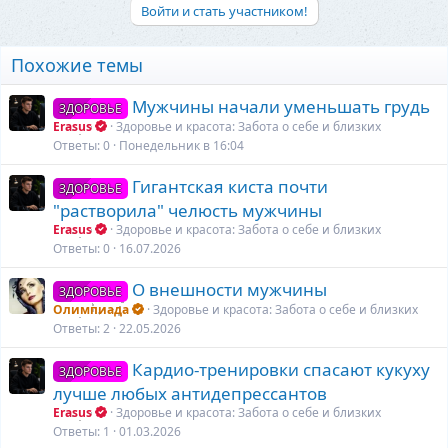
а
Войти и стать участником!
к
ц
и
Похожие темы
и
:
Мужчины начали уменьшать грудь
ЗДОРОВЬЕ
Erasus
Здоровье и красота: Забота о себе и близких
Ответы
0
Понедельник в 16:04
Гигантская киста почти
ЗДОРОВЬЕ
"растворила" челюсть мужчины
Erasus
Здоровье и красота: Забота о себе и близких
Ответы
0
16.07.2026
О внешности мужчины
ЗДОРОВЬЕ
Олимпиада
Здоровье и красота: Забота о себе и близких
Ответы
2
22.05.2026
Кардио-тренировки спасают кукуху
ЗДОРОВЬЕ
лучше любых антидепрессантов
Erasus
Здоровье и красота: Забота о себе и близких
Ответы
1
01.03.2026