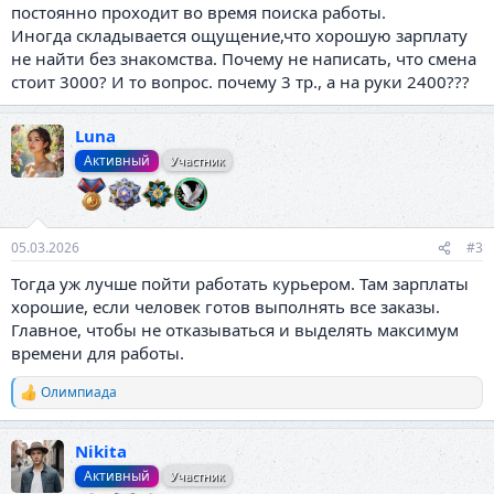
постоянно проходит во время поиска работы.
Иногда складывается ощущение,что хорошую зарплату
не найти без знакомства. Почему не написать, что смена
стоит 3000? И то вопрос. почему 3 тр., а на руки 2400???
Luna
Активный
Участник
05.03.2026
#3
Тогда уж лучше пойти работать курьером. Там зарплаты
хорошие, если человек готов выполнять все заказы.
Главное, чтобы не отказываться и выделять максимум
времени для работы.
Олимпиада
Р
е
а
Nikita
к
ц
Активный
Участник
и