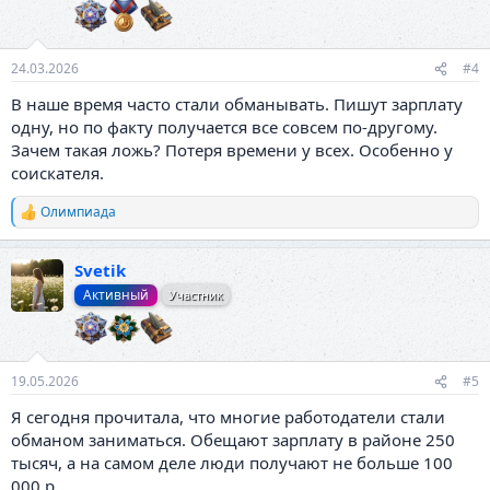
и
:
24.03.2026
#4
В наше время часто стали обманывать. Пишут зарплату
одну, но по факту получается все совсем по-другому.
Зачем такая ложь? Потеря времени у всех. Особенно у
соискателя.
Олимпиада
Р
е
а
Svetik
к
ц
Активный
Участник
и
и
:
19.05.2026
#5
Я сегодня прочитала, что многие работодатели стали
обманом заниматься. Обещают зарплату в районе 250
тысяч, а на самом деле люди получают не больше 100
000 р.