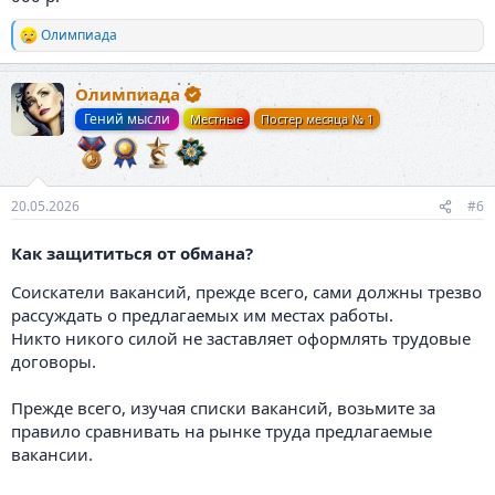
Олимпиада
Р
е
а
Олимпиада
к
ц
Гений мысли
Местные
Постер месяца № 1
и
и
:
20.05.2026
#6
Как защититься от обмана?
Соискатели вакансий, прежде всего, сами должны трезво
рассуждать о предлагаемых им местах работы.
Никто никого силой не заставляет оформлять трудовые
договоры.
Прежде всего, изучая списки вакансий, возьмите за
правило сравнивать на рынке труда предлагаемые
вакансии.