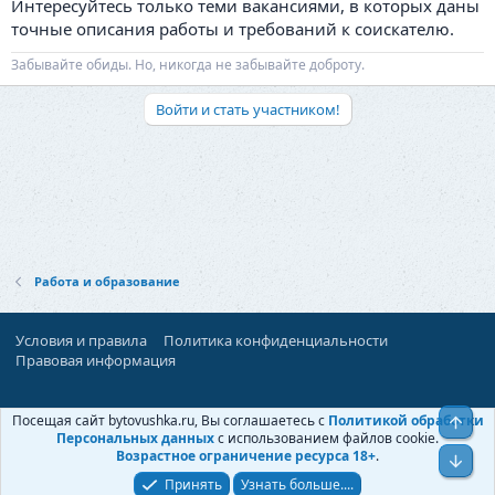
Интересуйтесь только теми вакансиями, в которых даны
точные описания работы и требований к соискателю.
Забывайте обиды. Но, никогда не забывайте доброту.
Войти и стать участником!
Работа и образование
Условия и правила
Политика конфиденциальности
Правовая информация
При поддержке:
«Ностальгист»
Посещая сайт bytovushka.ru, Вы соглашаетесь с
Политикой обработки
Верх
©
Бытовушка
, 2025-
2026
Персональных данных
с использованием файлов cookie.
Возрастное ограничение ресурса 18+
.
Низ
Принять
Узнать больше....