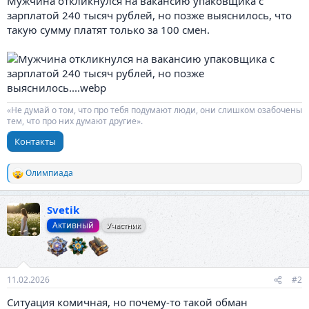
Мужчина откликнулся на вакансию упаковщика с
зарплатой 240 тысяч рублей, но позже выяснилось, что
такую сумму платят только за 100 смен.
«Не думай о том, что про тебя подумают люди, они слишком озабочены
тем, что про них думают другие».
Контакты
Олимпиада
Р
е
а
Svetik
к
ц
Активный
Участник
и
и
:
11.02.2026
#2
Ситуация комичная, но почему-то такой обман