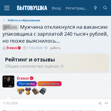
Вход
Регистрация
Работа и образование
Мужчина откликнулся на вакансию
РАБОТА
упаковщика с зарплатой 240 тысяч рублей,
но позже выяснилось...
А
Д
Т
Erasus
11.02.2026
работа
в
а
е
т
т
г
Рейтинг и отзывы
о
а
и
Общее количество оценок: 0
р
н
т
а
е
ч
Erasus
м
а
ы
л
Постоялец
Администратор
а
11.02.2026
#1