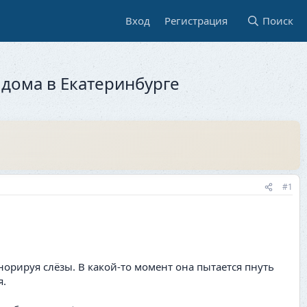
Вход
Регистрация
Поиск
 дома в Екатеринбурге
#1
норируя слёзы. В какой-то момент она пытается пнуть
я.