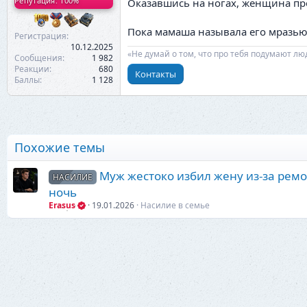
Репутация: 100%
Оказавшись на ногах, женщина про
Пока мамаша называла его мразью и
Регистрация
10.12.2025
«Не думай о том, что про тебя подумают лю
Сообщения
1 982
Реакции
680
Контакты
Баллы
1 128
Похожие темы
Муж жестоко избил жену из-за рем
НАСИЛИЕ
ночь
Erasus
19.01.2026
Насилие в семье