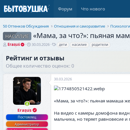
Форум
Что нового
50 Оттенков Обсуждения
Отношения и саморазвитие
Психолог
«Мама, за что?»: пьяная ма
НАСИЛИЕ
А
Д
Т
Erasus
30.03.2026
дети
насилие
родители
в
а
е
т
т
г
Рейтинг и отзывы
о
а
и
Общее количество оценок: 0
р
н
т
а
е
ч
30.03.2026
м
а
ы
л
а
«Мама, за что?»: пьяная мамаша же
Erasus
На видео с камеры домофона видно
Постоялец
мальчика, но теряет равновесие и 
Администратор