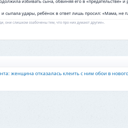
должила избивать сына, обвиняя его в «предательстве» и 
 сыпала удары, ребёнок в ответ лишь просил: «Мама, не пла
ди, они слишком озабочены тем, что про них думают другие».
онта: женщина отказалась клеить с ним обои в ново