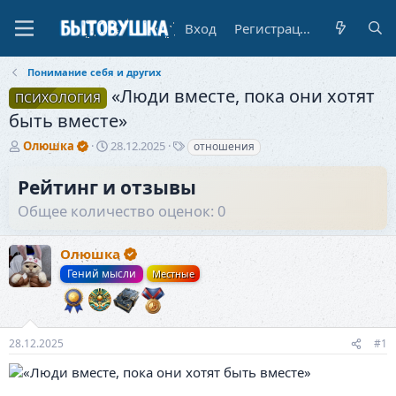
Вход
Регистрация
Понимание себя и других
«Люди вместе, пока они хотят
ПСИХОЛОГИЯ
быть вместе»
А
Д
Т
Олюшка
28.12.2025
отношения
в
а
е
т
т
г
Рейтинг и отзывы
о
а
и
Общее количество оценок: 0
р
н
т
а
е
ч
Олюшка
м
а
ы
л
Гений мысли
Местные
а
28.12.2025
#1