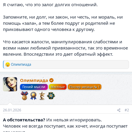
Я считаю, что это залог долгих отношений.
Запомните, ни долг, ни закон, ни честь, ни мораль, ни
помощь «зала», а тем более подруг и родителей не
приковывают одного человека к другому.
Что касается жалости, манипулирования слабостями и
всеми нами любимой привязанности, так это временное
явление. Впоследствии это дает обратный эффект.
Олимпиада
Р
е
а
Олимпиада
к
ц
Гений мысли
Местные
Постер месяца № 1
и
и
:
26.01.2026
#2
А обстоятельства?
Их нельзя игнорировать.
Человек не всегда поступает, как хочет, иногда поступает