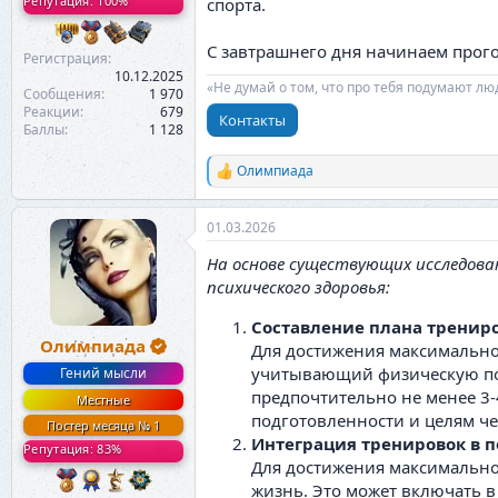
Репутация: 100%
спорта.
С завтрашнего дня начинаем прог
Регистрация
10.12.2025
«Не думай о том, что про тебя подумают лю
Сообщения
1 970
Реакции
679
Контакты
Баллы
1 128
Олимпиада
Р
е
а
01.03.2026
к
ц
На основе существующих исследова
и
и
психического здоровья:
:
Составление плана трениро
Олимпиада
Для достижения максимальной
учитывающий физическую под
Гений мысли
предпочтительно не менее 3-
Местные
подготовленности и целям че
Постер месяца № 1
Интеграция тренировок в 
Репутация: 83%
Для достижения максимально
жизнь. Это может включать в