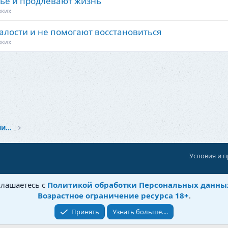
вье и продлевают жизнь
зких
талости и не помогают восстановиться
зких
Здоровье и красота: Забота о себе и близких
Условия и 
При поддержке:
«Территория Дискуссий»
глашаетесь с
Политикой обработки Персональных данны
©
Бытовушка
, 2025-
2026
Возрастное ограничение ресурса 18+
.
Принять
Узнать больше....