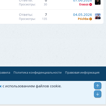
Ответы
0
07.06.2026
Просмотры
30
Erasus
Ответы
7
04.05.2026
Просмотры
135
Ptichka
правила
Политика конфиденциальности
Правовая информация
Верх
х
с использованием файлов cookie.
Низ