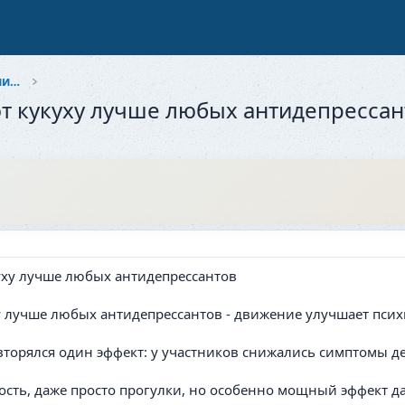
Здоровье и красота: Забота о себе и близких
т кукуху лучше любых антидепрессан
 лучше любых антидепрессантов - движение улучшает психи
овторялся один эффект: у участников снижались симптомы д
ость, даже просто прогулки, но особенно мощный эффект да