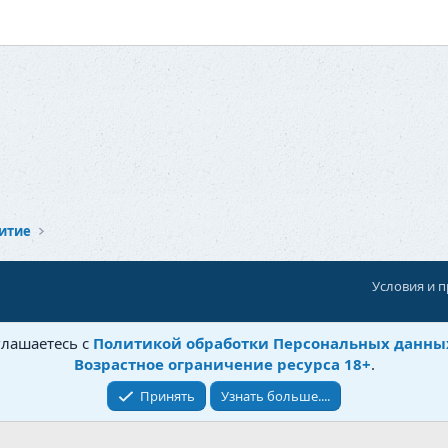
итие
Условия и 
При поддержке:
«Территория Дискуссий»
глашаетесь с
Политикой обработки Персональных данны
©
Бытовушка
, 2025-
2026
Возрастное ограничение ресурса 18+
.
Принять
Узнать больше....