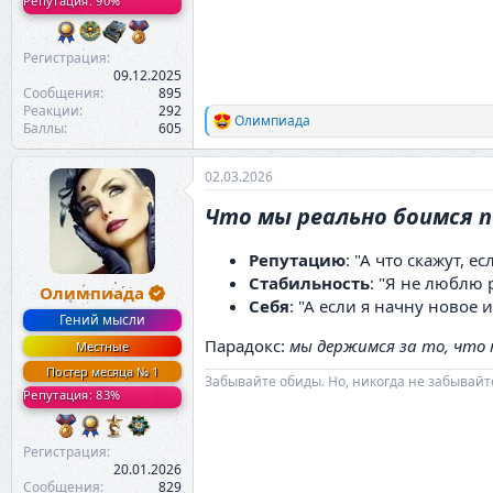
Репутация: 90%
Регистрация
09.12.2025
Сообщения
895
Реакции
292
Олимпиада
Р
Баллы
605
е
а
02.03.2026
к
ц
Что мы реально боимся 
и
и
:
Репутацию
: "А что скажут, е
Стабильность
: "Я не люблю р
Олимпиада
Себя
: "А если я начну новое 
Гений мысли
Парадокс:
мы держимся за то, что
Местные
Постер месяца № 1
Забывайте обиды. Но, никогда не забывайт
Репутация: 83%
Регистрация
20.01.2026
Сообщения
829