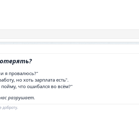
потерять
?
сли я провалюсь?"
аботу, но хоть зарплата есть".
и пойму, что ошибался во всём?"
 нас разрушает.
е доброту.