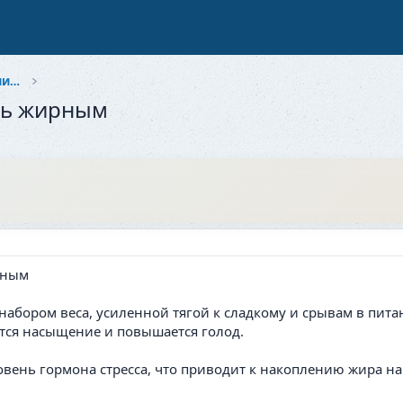
Здоровье и красота: Забота о себе и близких
ть жирным
 набором веса, усиленной тягой к сладкому и срывам в пита
ется насыщение и повышается голод.
вень гормона стресса, что приводит к накоплению жира на