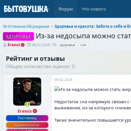
Форум
Что нового
50 Оттенков Обсуждения
Из-за недосыпа можно ста
ЗДОРОВЬЕ
А
Д
Т
Erasus
09.02.2026
здоровье
сон
в
а
е
т
т
г
Рейтинг и отзывы
о
а
и
Общее количество оценок: 0
р
н
т
а
е
ч
09.02.2026
м
а
ы
л
а
Недостаток сна напрямую связан с
выживания, из-за которого снижа
Erasus
Постоялец
Также значительно повышается уро
Администратор