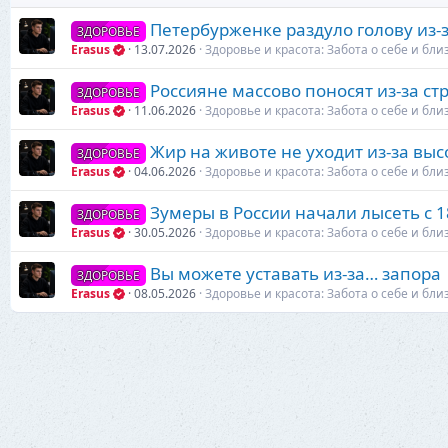
Петербурженке раздуло голову из-
ЗДОРОВЬЕ
Erasus
13.07.2026
Здоровье и красота: Забота о себе и бли
Россияне массово поносят из-за стр
ЗДОРОВЬЕ
Erasus
11.06.2026
Здоровье и красота: Забота о себе и бли
Жир на животе не уходит из-за выс
ЗДОРОВЬЕ
Erasus
04.06.2026
Здоровье и красота: Забота о себе и бли
Зумеры в России начали лысеть с 18
ЗДОРОВЬЕ
Erasus
30.05.2026
Здоровье и красота: Забота о себе и бли
Вы можете уставать из-за… запора
ЗДОРОВЬЕ
Erasus
08.05.2026
Здоровье и красота: Забота о себе и бли