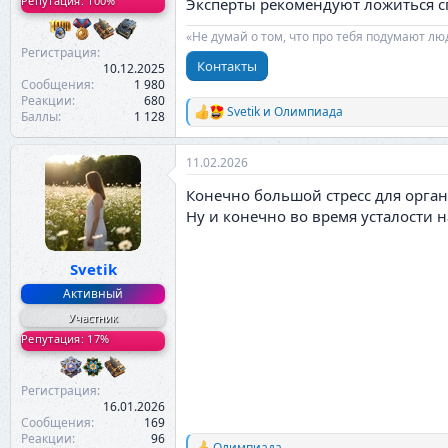
Репутация: 100%
Эксперты рекомендуют ложиться спа
«Не думай о том, что про тебя подумают лю
Регистрация
Контакты
10.12.2025
Сообщения
1 980
Реакции
680
Svetik
и
Олимпиада
Баллы
1 128
Р
е
а
11.02.2026
к
ц
Конечно большой стресс для органи
и
и
Ну и конечно во время усталости 
:
Svetik
Активный
Участник
Репутация: 17%
Регистрация
16.01.2026
Сообщения
169
Реакции
96
Олимпиада