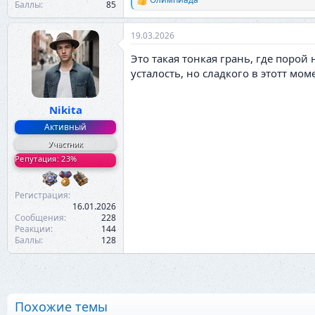
Р
Баллы
85
е
а
19.03.2026
к
ц
Это такая тонкая грань, где порой
и
и
усталость, но сладкого в этотт мом
:
Nikita
Активный
Участник
Репутация: 23%
Регистрация
16.01.2026
Сообщения
228
Реакции
144
Баллы
128
Похожие темы