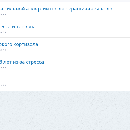
за сильной аллергии после окрашивания волос
зких
есса и тревоги
зких
окого кортизола
зких
 лет из-за стресса
зких
зких