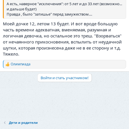
А есть, наверное "исключения": от 5 лет и до 33 лет (возможно...
и дальше будет)
Правда , было "затишье" перед замужеством....
Моей дочке 12, летом 13 будет. И вот вроде большую
часть времени адекватная, вменяемая, разумная и
логичная девочка, но остальное это треш. "Взорваться"
от нечаянного прикосновения, вспылить от неудачной
шутки, которая произнесена даже не в ее сторону и т.д.
Тяжело.
Олимпиада
Р
е
а
Войти и стать участником!
к
ц
и
и
:
Дети и родители