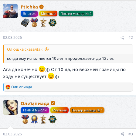
Ptichka
Знаток
Местные
Постер месяца № 2
02.03.2026
#2
Олюшка сказал(а):
когда ему исполняется 10 лет и продолжается до 12 лет.
Ага да конечно
))) От 10 да, но верхней границы по
ходу не существует
)))
Олимпиада
Р
е
а
Олимпиада
к
ц
Гений мысли
Местные
Постер месяца № 1
и
и
:
02.03.2026
#3