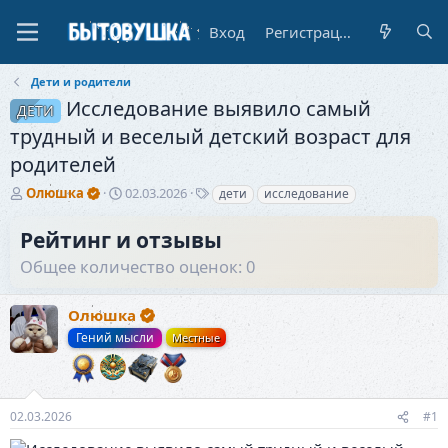
Вход
Регистрация
Дети и родители
Исследование выявило самый
ДЕТИ
трудный и веселый детский возраст для
родителей
А
Д
Т
Олюшка
02.03.2026
дети
исследование
в
а
е
т
т
г
Рейтинг и отзывы
о
а
и
Общее количество оценок: 0
р
н
т
а
е
ч
Олюшка
м
а
ы
л
Гений мысли
Местные
а
02.03.2026
#1