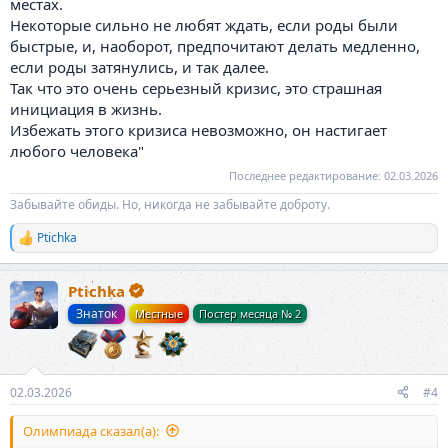
местах.
Некоторые сильно не любят ждать, если роды были
быстрые, и, наоборот, предпочитают делать медленно,
если роды затянулись, и так далее.
Так что это очень серьезный кризис, это страшная
инициация в жизнь.
Избежать этого кризиса невозможно, он настигает
любого человека"
Последнее редактирование:
02.03.2026
Забывайте обиды. Но, никогда не забывайте доброту.
Ptichka
Р
е
а
Ptichka
к
ц
Знаток
Местные
Постер месяца № 2
и
и
:
02.03.2026
#4
Олимпиада сказал(а):