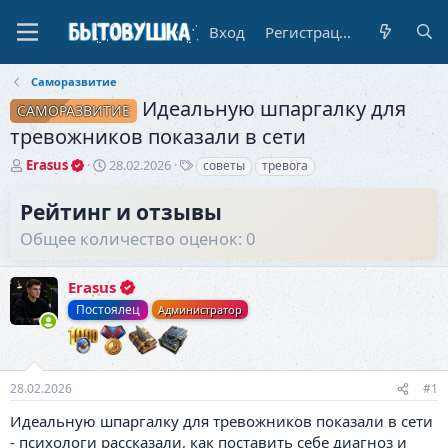
Вход
Регистрация
Саморазвитие
Идеальную шпаргалку для
САМОРАЗВИТИЕ
тревожников показали в сети
А
Д
Т
Erasus
28.02.2026
советы
тревога
в
а
е
т
т
г
Рейтинг и отзывы
о
а
и
Общее количество оценок: 0
р
н
т
а
е
ч
Erasus
м
а
ы
л
Постоялец
Администратор
а
28.02.2026
#1
Идеальную шпаргалку для тревожников показали в сети
- психологи рассказали, как поставить себе диагноз и