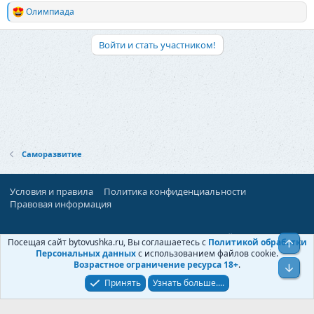
Олимпиада
Р
е
а
Войти и стать участником!
к
ц
и
и
:
Саморазвитие
Условия и правила
Политика конфиденциальности
Правовая информация
При поддержке:
«Территория Дискуссий»
Посещая сайт bytovushka.ru, Вы соглашаетесь с
Политикой обработки
Верх
©
Бытовушка
, 2025-
2026
Персональных данных
с использованием файлов cookie.
Возрастное ограничение ресурса 18+
.
Низ
Принять
Узнать больше....