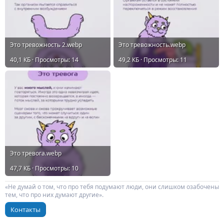
Это тревожность 2.webp
Это тревожность.webp
40,1 КБ · Просмотры: 14
49,2 КБ · Просмотры: 11
Это тревога.webp
47,7 КБ · Просмотры: 10
«Не думай о том, что про тебя подумают люди, они слишком озабочены
тем, что про них думают другие».
Контакты