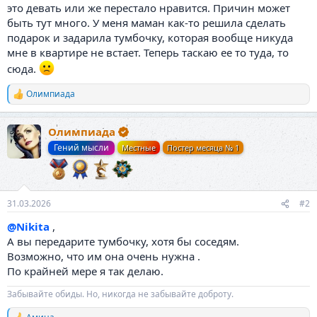
это девать или же перестало нравится. Причин может
быть тут много. У меня маман как-то решила сделать
подарок и задарила тумбочку, которая вообще никуда
мне в квартире не встает. Теперь таскаю ее то туда, то
сюда.
Олимпиада
Р
е
а
Олимпиада
к
ц
Гений мысли
Местные
Постер месяца № 1
и
и
:
31.03.2026
#2
@Nikita
,
А вы передарите тумбочку, хотя бы соседям.
Возможно, что им она очень нужна .
По крайней мере я так делаю.
Забывайте обиды. Но, никогда не забывайте доброту.