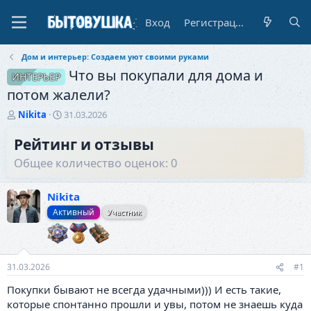
Вход
Регистрация
Дом и интерьер: Создаем уют своими руками
Что вы покупали для дома и
ИНТЕРЬЕР
потом жалели?
А
Д
Nikita
31.03.2026
в
а
т
т
Рейтинг и отзывы
о
а
Общее количество оценок: 0
р
н
т
а
е
ч
Nikita
м
а
Активный
Участник
ы
л
а
31.03.2026
#1
Покупки бывают не всегда удачными))) И есть такие,
которые спонтанно прошли и увы, потом не знаешь куда