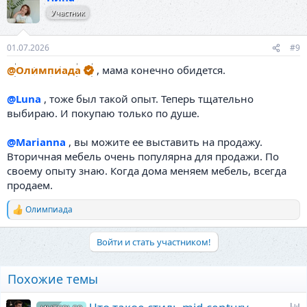
ц
Участник
и
и
:
01.07.2026
#9
@Олимпиада
, мама конечно обидется.
@Luna
, тоже был такой опыт. Теперь тщательно
выбираю. И покупаю только по душе.
@Marianna
, вы можите ее выставить на продажу.
Вторичная мебель очень популярна для продажи. По
своему опыту знаю. Когда дома меняем мебель, всегда
продаем.
Олимпиада
Р
е
а
Войти и стать участником!
к
ц
и
Похожие темы
и
: