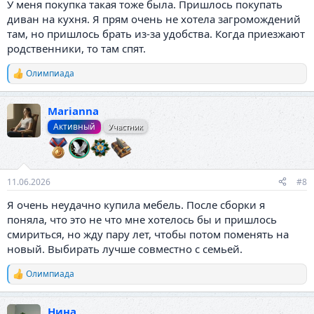
У меня покупка такая тоже была. Пришлось покупать
диван на кухня. Я прям очень не хотела загромождений
там, но пришлось брать из-за удобства. Когда приезжают
родственники, то там спят.
Олимпиада
Р
е
а
Marianna
к
ц
Активный
Участник
и
и
:
11.06.2026
#8
Я очень неудачно купила мебель. После сборки я
поняла, что это не что мне хотелось бы и пришлось
смириться, но жду пару лет, чтобы потом поменять на
новый. Выбирать лучше совместно с семьей.
Олимпиада
Р
е
а
Нина
к