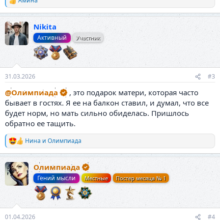
Амина
Р
е
а
Nikita
к
ц
Активный
Участник
и
и
:
31.03.2026
#3
@Олимпиада
, это подарок матери, которая часто
бывает в гостях. Я ее на балкон ставил, и думал, что все
будет норм, но мать сильно обиделась. Пришлось
обратно ее тащить.
Нина
и
Олимпиада
Р
е
а
Олимпиада
к
ц
Гений мысли
Местные
Постер месяца № 1
и
и
:
01.04.2026
#4