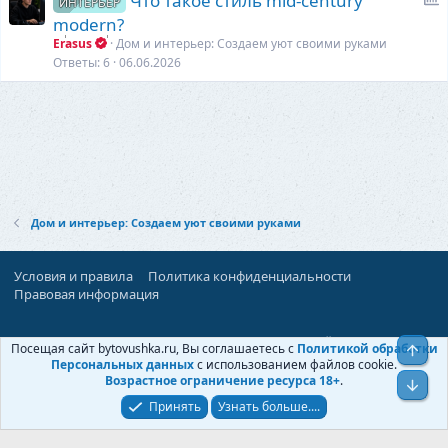
Что такое стиль mid-century
ИНТЕРЬЕР
п
modern?
р
Erasus
Дом и интерьер: Создаем уют своими руками
о
Ответы
6
06.06.2026
с
Дом и интерьер: Создаем уют своими руками
Условия и правила
Политика конфиденциальности
Правовая информация
При поддержке:
«Территория Дискуссий»
Посещая сайт bytovushka.ru, Вы соглашаетесь с
Политикой обработки
Верх
©
Бытовушка
, 2025-
2026
Персональных данных
с использованием файлов cookie.
Возрастное ограничение ресурса 18+
.
Низ
Принять
Узнать больше....