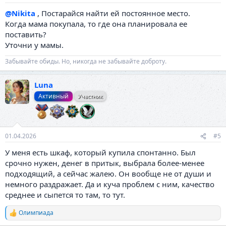
@Nikita
, Постарайся найти ей постоянное место.
Когда мама покупала, то где она планировала ее
поставить?
Уточни у мамы.
Забывайте обиды. Но, никогда не забывайте доброту.
Luna
Активный
Участник
01.04.2026
#5
У меня есть шкаф, который купила спонтанно. Был
срочно нужен, денег в притык, выбрала более-менее
подходящий, а сейчас жалею. Он вообще не от души и
немного раздражает. Да и куча проблем с ним, качество
среднее и сыпется то там, то тут.
Олимпиада
Р
е