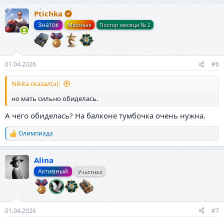
а
Ptichka
к
ц
Знаток
Местные
Постер месяца № 2
и
и
:
01.04.2026
#6
Nikita сказал(а):
но мать сильно обиделась.
А чего обиделась? На балконе тумбочка очень нужна.
Олимпиада
Р
е
а
Alina
к
ц
Активный
Участник
и
и
:
01.04.2026
#7