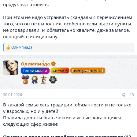
продукты, готовить.
При этом не надо устраивать скандалы с перечислением
того, что он не выполнил, особенно если вы эти пункты
не оговаривали. И обязательно хвалите, даже за малое,
поощряйте инициативу.
Олимпиада
Р
е
а
Олимпиада
к
ц
Гений мысли
Местные
Постер месяца № 1
и
и
:
30.01.2026
#3
В каждой семье есть традиции, обязанности и не только
у взрослых, но и у детей.
Правила должны быть четкие и ясные, касающихся
следующих сфер жизни:
Основные правила и требования для подростков (12-