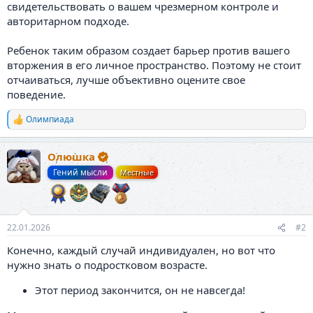
свидетельствовать о вашем чрезмерном контроле и
авторитарном подходе.
Ребенок таким образом создает барьер против вашего
вторжения в его личное пространство. Поэтому не стоит
отчаиваться, лучше объективно оцените свое
поведение.
Олимпиада
Р
е
а
Олюшка
к
ц
Гений мысли
Местные
и
и
:
22.01.2026
#2
Конечно, каждый случай индивидуален, но вот что
нужно знать о подростковом возрасте.
Этот период закончится, он не навсегда!