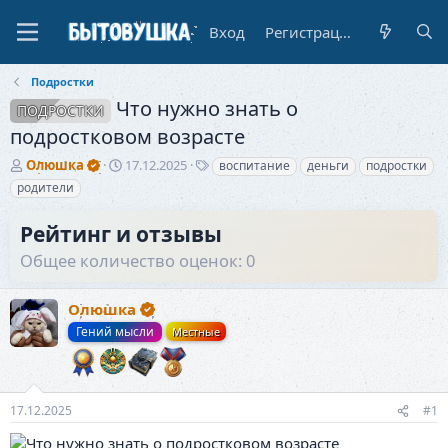
Вход
Регистрация
Подростки
Что нужно знать о
ПОДРОСТКИ
подростковом возрасте
А
Д
Т
Олюшка
17.12.2025
воспитание
деньги
подростки
в
а
е
родители
т
т
г
о
а
и
Рейтинг и отзывы
р
н
т
а
Общее количество оценок: 0
е
ч
м
а
ы
Олюшка
л
а
Гений мысли
Местные
17.12.2025
#1