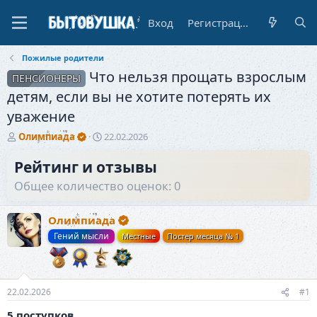
Вход
Регистрация
Пожилые родители
Что нельзя прощать взрослым
ПЕНСИОНЕРЫ
детям, если вы не хотите потерять их
уважение
А
Д
Олимпиада
22.02.2026
в
а
т
т
Рейтинг и отзывы
о
а
Общее количество оценок: 0
р
н
т
а
е
ч
Олимпиада
м
а
Гений мысли
Местные
Постер месяца № 1
ы
л
а
22.02.2026
#1
5 поступков