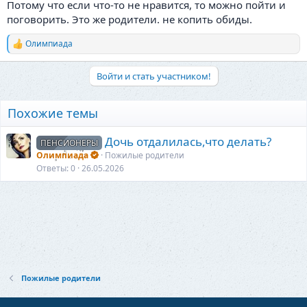
Потому что если что-то не нравится, то можно пойти и
поговорить. Это же родители. не копить обиды.
Олимпиада
Р
е
а
Войти и стать участником!
к
ц
и
Похожие темы
и
:
Дочь отдалилась,что делать?
ПЕНСИОНЕРЫ
Олимпиада
Пожилые родители
Ответы
0
26.05.2026
Пожилые родители