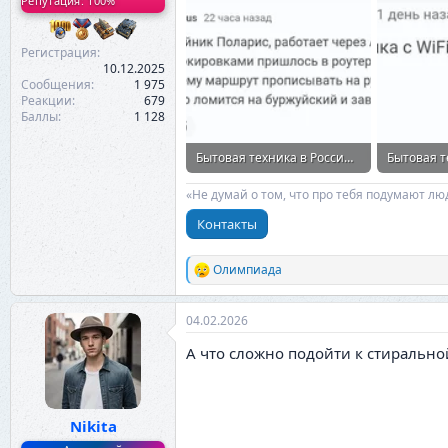
Репутация: 100%
Регистрация
10.12.2025
Сообщения
1 975
Реакции
679
Баллы
1 128
Бытовая техника в России массово перестала работать без VPN 4.webp
40,3 КБ · Просмотры: 30
19 КБ · Пр
«Не думай о том, что про тебя подумают лю
Контакты
Олимпиада
Р
е
а
04.02.2026
к
ц
А что сложно подойти к стиральн
и
и
:
Nikita