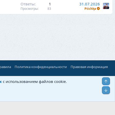
Ответы
1
31.07.2026
Просмотры
83
Ptichka
правила
Политика конфиденциальности
Правовая информация
Верх
х
с использованием файлов cookie.
Низ