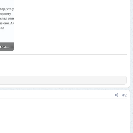
Бытовая техника в России массово перестала работать без VPN..webp
34
#2