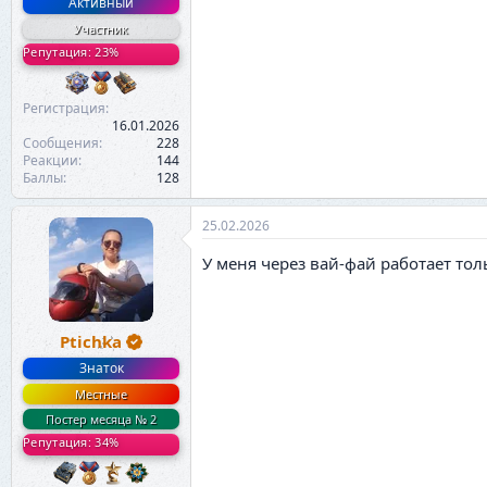
Активный
Участник
Репутация: 23%
Регистрация
16.01.2026
Сообщения
228
Реакции
144
Баллы
128
25.02.2026
У меня через вай-фай работает то
Ptichka
Знаток
Местные
Постер месяца № 2
Репутация: 34%