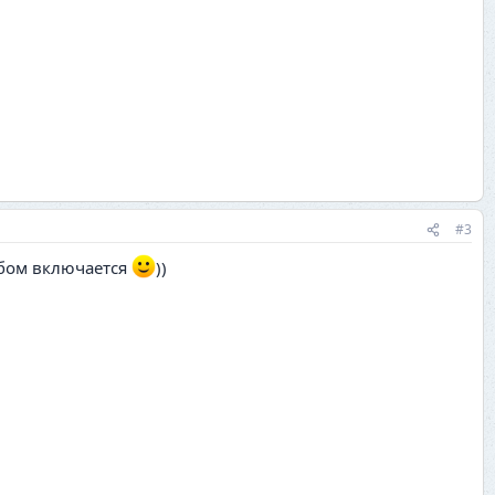
#3
обом включается
))