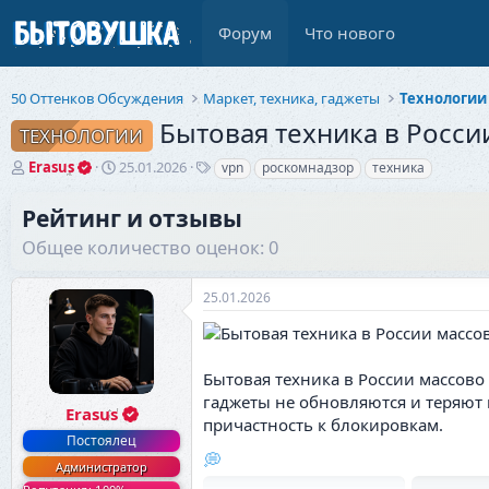
Форум
Что нового
50 Оттенков Обсуждения
Маркет, техника, гаджеты
Технологии
Бытовая техника в Росси
ТЕХНОЛОГИИ
А
Д
Т
Erasus
25.01.2026
vpn
роскомнадзор
техника
в
а
е
т
т
г
Рейтинг и отзывы
о
а
и
Общее количество оценок: 0
р
н
т
а
е
ч
25.01.2026
м
а
ы
л
а
Бытовая техника в России массово
гаджеты не обновляются и теряют 
Erasus
причастность к блокировкам.
Постоялец
💭
Администратор