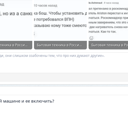
Бытовая техника в России массово перестала работать без VPN....webp
Бытовая техника в России массово перестала работать без VPN...webp
осмотры: 31
28,8 КБ · Просмотры: 35
51,1 КБ · Просмотры: 
ди, они слишком озабочены тем, что про них думают другие».
ой машине и ее включить?