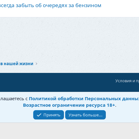
сегда забыть об очередях за бензином
 в нашей жизни
Условия и 
При поддержке:
«Территория Дискуссий»
глашаетесь с
Политикой обработки Персональных данны
©
Бытовушка
, 2025-
2026
Возрастное ограничение ресурса 18+
.
Принять
Узнать больше....