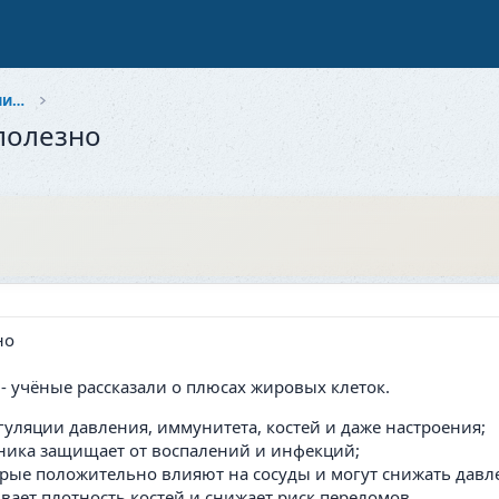
Здоровье и красота: Забота о себе и близких
полезно
- учёные рассказали о плюсах жировых клеток.
гуляции давления, иммунитета, костей и даже настроения;
ника защищает от воспалений и инфекций;
рые положительно влияют на сосуды и могут снижать давле
ает плотность костей и снижает риск переломов.