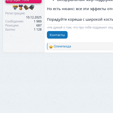
Репутация: 100%
Но есть нюанс: все эти эффекты от
Регистрация
10.12.2025
Порадуйте кореша с широкой кост
Сообщения
1 989
Реакции
687
«Не думай о том, что про тебя подумают лю
Баллы
1 128
Контакты
Олимпиада
Р
е
а
к
ц
и
и
: