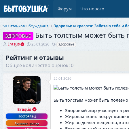
Форум
Что нового
50 Оттенков Обсуждения
Быть толстым может быть 
ЗДОРОВЬЕ
А
Д
Т
Erasus
25.01.2026
здоровье
в
а
е
т
т
г
Рейтинг и отзывы
о
а
и
Общее количество оценок: 0
р
н
т
а
е
ч
25.01.2026
м
а
ы
л
а
Быть толстым может быть полезно 
Erasus
Здоровый жир участвует в ре
Жировая ткань вокруг кишеч
Постоялец
Жир выделяет вещества, кото
Администратор
Висцеральный жир поддержив