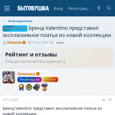
Вход
Регистрация
Злой маркетинг
Бренд Valentino представил
МАРКЕТИНГ
эксклюзивное платье из новой коллекции
А
Д
Т
Олюшка
10.12.2025
мода
в
а
е
т
т
г
Рейтинг и отзывы
о
а
и
Общее количество оценок: 0
р
н
т
а
е
ч
Олюшка
м
а
ы
л
Гений мысли
Местные
а
10.12.2025
#1
Бренд Valentino представил эксклюзивное платье из
новой коллекции.