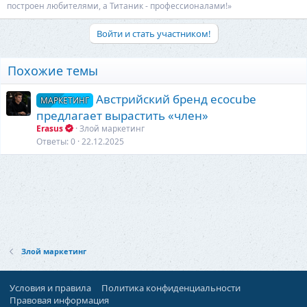
построен любителями, а Титаник - профессионалами!»
Войти и стать участником!
Похожие темы
Австрийский бренд ecocube
МАРКЕТИНГ
предлагает вырастить «член»
Erasus
Злой маркетинг
Ответы
0
22.12.2025
Злой маркетинг
Условия и правила
Политика конфиденциальности
Правовая информация