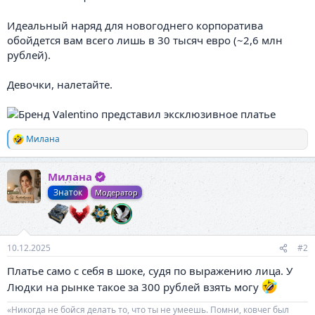
Идеальный наряд для новогоднего корпоратива
обойдется вам всего лишь в 30 тысяч евро (~2,6 млн
рублей).
Девочки, налетайте.
Милана
Р
е
а
Милана
к
ц
Знаток
Модератор
и
и
:
10.12.2025
#2
Платье само с себя в шоке, судя по выражению лица. У
Людки на рынке такое за 300 рублей взять могу
«Никогда не бойся делать то, что ты не умеешь. Помни, ковчег был