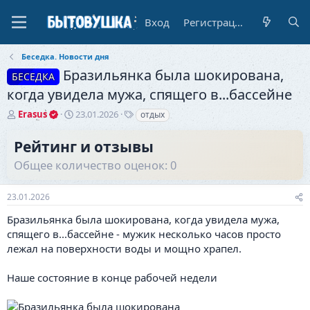
Вход
Регистрация
Беседка. Новости дня
Бразильянка была шокирована,
БЕСЕДКА
когда увидела мужа, спящего в...бассейне
А
Д
Т
Erasus
23.01.2026
отдых
в
а
е
т
т
г
Рейтинг и отзывы
о
а
и
Общее количество оценок: 0
р
н
т
а
е
ч
23.01.2026
м
а
ы
л
Бразильянка была шокирована, когда увидела мужа,
а
спящего в...бассейне - мужик несколько часов просто
лежал на поверхности воды и мощно храпел.
Наше состояние в конце рабочей недели