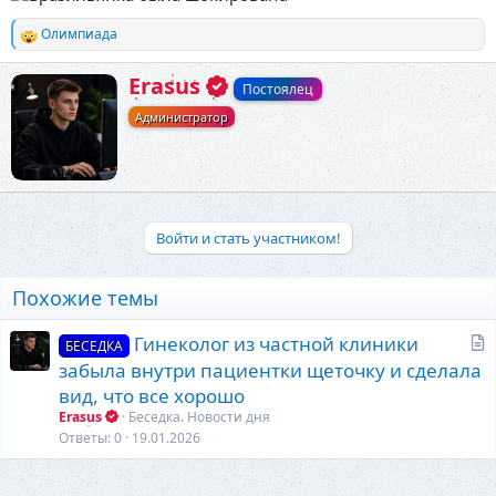
Олимпиада
Р
е
а
А
Erasus
Постоялец
к
в
ц
Администратор
т
и
о
и
р
:
Войти и стать участником!
Похожие темы
С
Гинеколог из частной клиники
БЕСЕДКА
т
забыла внутри пациентки щеточку и сделала
а
вид, что все хорошо
т
Erasus
Беседка. Новости дня
ь
Ответы
0
19.01.2026
я