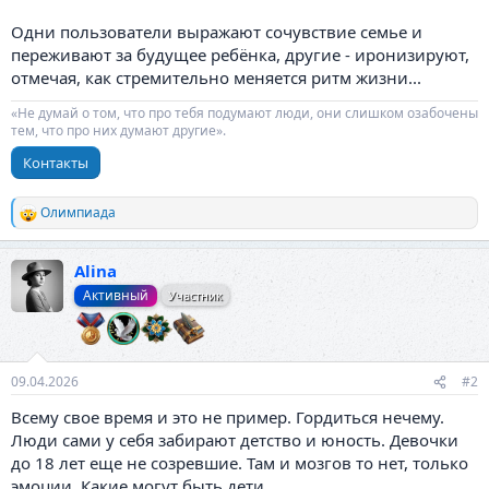
Одни пользователи выражают сочувствие семье и
переживают за будущее ребёнка, другие - иронизируют,
отмечая, как стремительно меняется ритм жизни...
«Не думай о том, что про тебя подумают люди, они слишком озабочены
тем, что про них думают другие».
Контакты
Олимпиада
Р
е
а
Alina
к
ц
Активный
Участник
и
и
:
09.04.2026
#2
Всему свое время и это не пример. Гордиться нечему.
Люди сами у себя забирают детство и юность. Девочки
до 18 лет еще не созревшие. Там и мозгов то нет, только
эмоции. Какие могут быть дети.