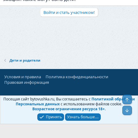
Войти и стать участником!
Дети и родители
Условия и правила
Политика конфиденциальности
Правовая информация
При поддержке:
«Территория Дискуссий»
Посещая сайт bytovushka.ru, Вы соглашаетесь с
Политикой обработки
Верх
©
Бытовушка
, 2025-
2026
Персональных данных
с использованием файлов cookie.
Возрастное ограничение ресурса 18+
.
Низ
Принять
Узнать больше....