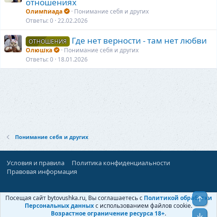
отношениях
Олимпиада
Понимание себя и других
Ответы
0
22.02.2026
Где нет верности - там нет любви
ОТНОШЕНИЯ
Олюшка
Понимание себя и других
Ответы
0
18.01.2026
Понимание себя и других
Условия и правила
Политика конфиденциальности
Правовая информация
При поддержке:
«Территория Дискуссий»
Посещая сайт bytovushka.ru, Вы соглашаетесь с
Политикой обработки
Верх
©
Бытовушка
, 2025-
2026
Персональных данных
с использованием файлов cookie.
Возрастное ограничение ресурса 18+
.
Низ