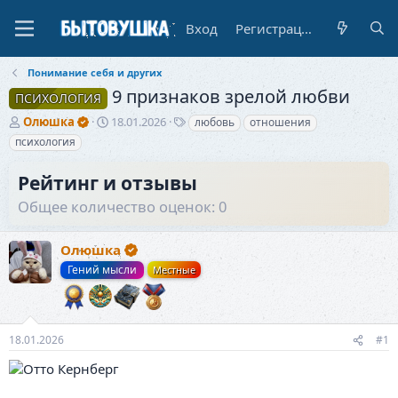
Вход
Регистрация
Понимание себя и других
9 признаков зрелой любви
ПСИХОЛОГИЯ
А
Д
Т
Олюшка
18.01.2026
любовь
отношения
в
а
е
психология
т
т
г
о
а
и
Рейтинг и отзывы
р
н
т
а
Общее количество оценок: 0
е
ч
м
а
ы
Олюшка
л
а
Гений мысли
Местные
18.01.2026
#1